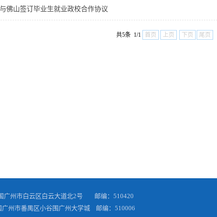
与佛山签订毕业生就业政校合作协议
共5条 1/1
首页
上页
下页
尾页
中国广州市白云区白云大道北2号 邮编：510420
国广州市番禺区小谷围广州大学城 邮编：510006